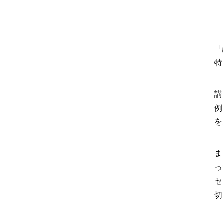
「
特
講
例
を
ま
っ
セ
切