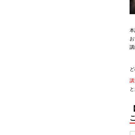
本
お
講
ど
講
と