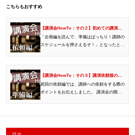
こちらもおすすめ
【講演会HowTo：その２】初めての講演会
で間違えやすい「講演依頼」の方法とポイン
「企画編を読んで、準備はばっちり！講師の
トを解説！講師への講演依頼が講演会の質を
スケジュールを押さえるぞ！」となったとし
左右する
ても、講師の方にどのように連絡を取ればい
いのか疑問に思うか...
【講演会HowTo：その３】講演依頼後の
「準備期間」ですべきこと！当日に向けて準
前回の依頼編では、講師への依頼をする際の
備をすすめて講演会を成功させよう
ポイントをお伝えしました。 講演会の開催
まであとは準備を進めるだけですね! 開催概
要は決まっ...
目次