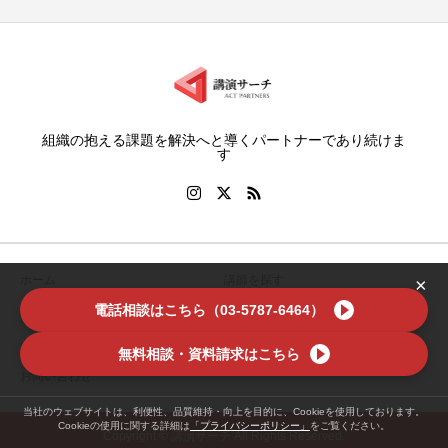
組織の抱える課題を解決へと導くパートナーであり続けま
す
ホーム
講師を探す
×
電話相談はこちら（03-5787-6464）
特集
お役立ち情報
会社案内
利用規約
無料相談・資料請求はこちら
お問い合わせ
当社のウェブサイトは、利便性、品質維持・向上を目的に、Cookieを使用しております。
Cookieの使用に関する詳細は
「プライバシーポリシー」
をご覧ください。
この記事をシェア
講演サーチに無料で相談する
Copyright © 講演サーチ All Rights Reserved.