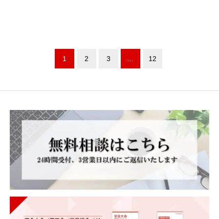
1
2
3
…
12