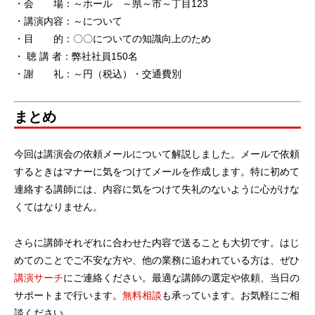
・会 場：～ホール ～県～市～丁目123
・講演内容：～について
・目 的：〇〇についての知識向上のため
・ 聴 講 者：弊社社員150名
・謝 礼：～円（税込）・交通費別
まとめ
今回は講演会の依頼メールについて解説しました。メールで依頼
するときはマナーに気をつけてメールを作成します。特に初めて
連絡する講師には、内容に気をつけて失礼のないように心がけな
くてはなりません。
さらに講師それぞれに合わせた内容で送ることも大切です。はじ
めてのことでご不安な方や、他の業務に追われている方は、ぜひ
講演サーチ
にご連絡ください。最適な講師の選定や依頼、当日の
サポートまで行います。
無料相談
も承っています。お気軽にご相
談ください。