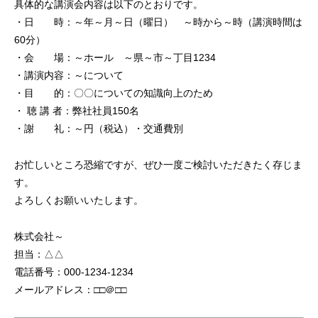
具体的な講演会内容は以下のとおりです。
・日 時：～年～月～日（曜日） ～時から～時（講演時間は
60分）
・会 場：～ホール ～県～市～丁目1234
・講演内容：～について
・目 的：〇〇についての知識向上のため
・ 聴 講 者：弊社社員150名
・謝 礼：～円（税込）・交通費別
お忙しいところ恐縮ですが、ぜひ一度ご検討いただきたく存じま
す。
よろしくお願いいたします。
株式会社～
担当：△△
電話番号：000-1234-1234
メールアドレス：□□＠□□