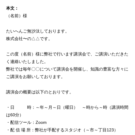
本文：
（名前）様
たいへんご無沙汰しております。
株式会社〜の△△です。
この度（名前）様に弊社で行います講演会で、ご講演いただきた
く連絡いたしました。
弊社では毎年〇〇について講演会を開催し、知識の豊富な方々に
ご講演をお願いしております。
講演会の概要は以下のとおりです。
・日 時：～年～月～日（曜日） ～時から～時（講演時間
は60分）
・配信ツール：Zoom
・配 信 場 所：弊社が手配するスタジオ（～市～丁目123）