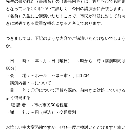
先生の書かれた（書籍名）の（書籍内容）は、近年〜市でも問題
となっている〇〇について詳しく、今回の講演会に合致します。
（名前）先生にご講演いただくことで、市民が問題に対して前向
きに対処できる貴重な機会になると考えております。
つきましては、下記のような内容でご講演いただけないでしょう
か。
・日 時：～年～月～日（曜日） ～時から～時（講演時間は
60分）
・会 場：～ホール ～県～市～丁目1234
・講演内容：～について
・目 的：〇〇について理解を深め、前向きに対処していける
よう啓発する
・ 聴 講 者：～市の市民50名程度
・謝 礼：～円（税込）・交通費別
お忙しい中大変恐縮ですが、ぜひ一度ご検討いただけますと幸い