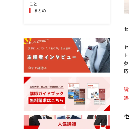
こと
まとめ
セ
セ
ト
参
応
講
無