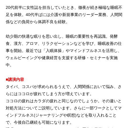
20代前半に女性誌を担当していたとき、徹夜が続き極端な睡眠不
足を体験。40代半ばには介護や新規事業のリーダー業務、人間関
係などの負荷から体調不良を経験。
幼少期の快適な眠りを思い出し、睡眠の重要性を再認識。発酵
食、漢方、アロマ、リラクゼーションなどを学び、睡眠改善の仕
事を開始。最近では「入眠体操」やマインドフルネスを活用し、
ウェルビーイングや健康経営を支援する研修・セミナーを実施
中。
■講演内容
タイパ、コスパが求められるうえで、人間関係において悩み、さ
らにはココロが疲れてしまう方が増えています。
ココロの疲れはカラダの疲れと同じなのでしょうか。その違いと
対処方法についてご説明しています。さらに一部ワークとしてマ
インドフルネス(ジャーナリングや瞑想)などを取り入れること
で、今後自己継続も可能になります。