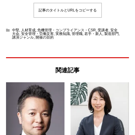
記事のタイトルとURLをコピーする
中堅
,
人材育成
,
危機管理・コンプライアンス・CSR
,
受講者
,
安全
大会
,
安全管理・労働災害
,
実務知識
,
管理職
,
若手・新人
,
製造部門
,
講演ジャンル
,
開催の目的
関連記事