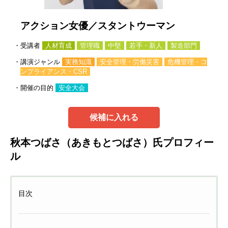
アクション女優／スタントウーマン
・受講者
人材育成
管理職
中堅
若手・新人
製造部門
・講演ジャンル
実務知識
安全管理・労働災害
危機管理・コ
ンプライアンス・CSR
・開催の目的
安全大会
候補に入れる
秋本つばさ（あきもとつばさ）氏プロフィー
ル
目次