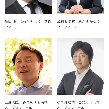
新田 龍 にった りょう プロ
浅利 賀名衣 あさり かなえ
フィール
プロフィール
三森 朋宏 みつもり ともひ
小牟田 啓博 こむた よしひ
ろ プロフィール
ろ プロフィール