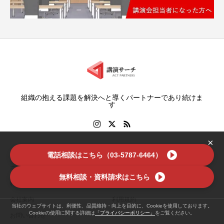
組織の抱える課題を解決へと導くパートナーであり続けま
す
×
電話相談はこちら（03-5787-6464）
ホーム
講師を探す
無料相談・資料請求はこちら
特集
お役立ち情報
会社案内
利用規約
当社のウェブサイトは、利便性、品質維持・向上を目的に、Cookieを使用しております。
Cookieの使用に関する詳細は
「プライバシーポリシー」
をご覧ください。
お問い合わせ
この記事をシェア
講演サーチに無料で相談する