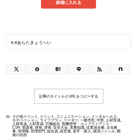
候補に入れる
#,#あらたきょうへい
記事のタイトルとURLをコピーする
その他イベント
,
イベント
,
コミュニケーション
,
メンタルヘルス
,
モチベーション
,
ライフプラン
,
リーダー
,
一般市民
,
中堅
,
人材育成
,
人材育成
,
人材育成
,
労働組合
,
危機管理・コンプライアンス・
CSR
,
受講者
,
啓発
,
啓発
,
安全大会
,
実務知識
,
従業員全般
,
文化教
養
,
管理職
,
管理部門
,
組合員
,
経営者
,
若手・新人
,
講演ジャンル
,
開
催の目的