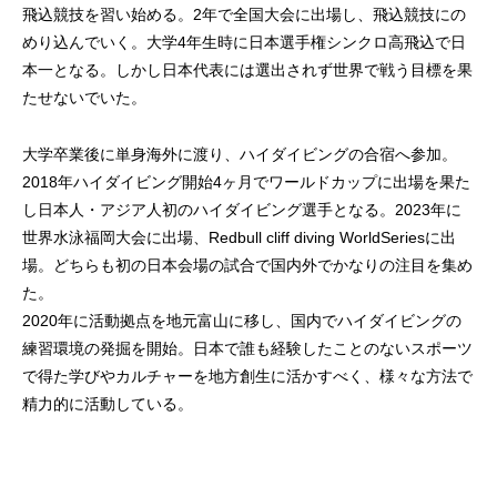
⾶込競技を習い始める。2年で全国⼤会に出場し、⾶込競技にの
めり込んでいく。⼤学4年⽣時に⽇本選⼿権シンクロ⾼⾶込で⽇
本⼀となる。しかし⽇本代表には選出されず世界で戦う⽬標を果
たせないでいた。
⼤学卒業後に単⾝海外に渡り、ハイダイビングの合宿へ参加。
2018年ハイダイビング開始4ヶ⽉でワールドカップに出場を果た
し⽇本⼈・アジア⼈初のハイダイビング選⼿となる。2023年に
世界⽔泳福岡⼤会に出場、Redbull cliff diving WorldSeriesに出
場。どちらも初の⽇本会場の試合で国内外でかなりの注⽬を集め
た。
2020年に活動拠点を地元富⼭に移し、国内でハイダイビングの
練習環境の発掘を開始。⽇本で誰も経験したことのないスポーツ
で得た学びやカルチャーを地⽅創⽣に活かすべく、様々な⽅法で
精⼒的に活動している。