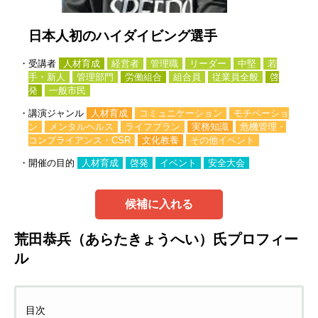
日本人初のハイダイビング選手
・受講者
人材育成
経営者
管理職
リーダー
中堅
若
手・新人
管理部門
労働組合
組合員
従業員全般
啓
発
一般市民
・講演ジャンル
人材育成
コミュニケーション
モチベーショ
ン
メンタルヘルス
ライフプラン
実務知識
危機管理・
コンプライアンス・CSR
文化教養
その他イベント
・開催の目的
人材育成
啓発
イベント
安全大会
候補に入れる
荒⽥恭兵（あらたきょうへい）氏プロフィー
ル
目次