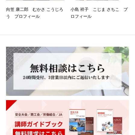
向笠 康二郎 むかさ こうじろ
小島 祥子 こじま さちこ プ
う プロフィール
ロフィール