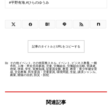
#平野有海,#ひらのゆうみ
記事のタイトルとURLをコピーする
その他イベント
,
その他実務スキル
,
イベント
,
ビジネス教養
,
一般
市民
,
人権・男女共同参画
,
児童
,
労働組合
,
労働組合活動
,
受講者
,
啓発
,
啓発
,
学生
,
実務知識
,
従業員全般
,
教育
,
教育・青少年健全育
成
,
文化教養
,
民生委員・児童委員
,
環境問題
,
生徒
,
講演ジャンル
,
農業
,
開催の目的
,
防災・防犯
関連記事