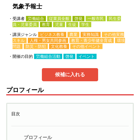
気象予報士
・受講者
労働組合
従業員全般
啓発
一般市民
民生委
員・児童委員
教育
児童
生徒
学生
・講演ジャンル
ビジネス教養
農業
実務知識
その他実務
スキル
人権・男女共同参画
教育・青少年健全育成
環境
問題
防災・防犯
文化教養
その他イベント
・開催の目的
労働組合活動
啓発
イベント
候補に入れる
プロフィール
目次
プロフィール