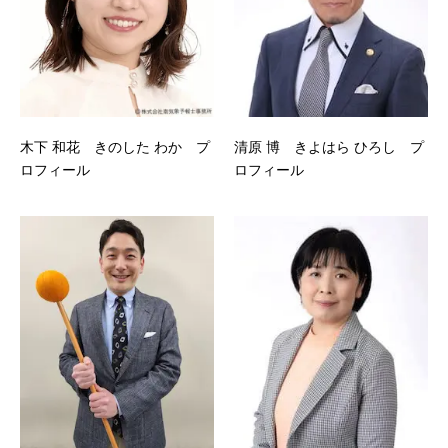
木下 和花 きのした わか プ
清原 博 きよはら ひろし プ
ロフィール
ロフィール