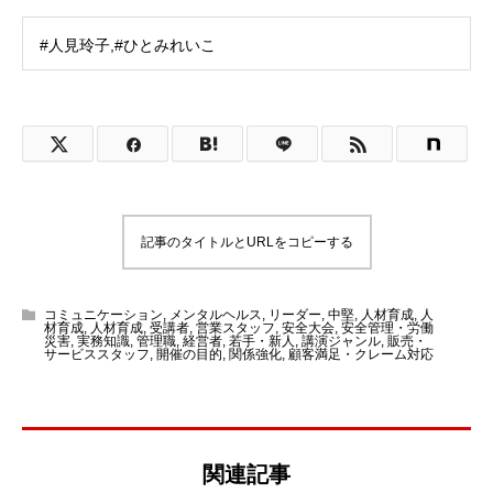
#人見玲子,#ひとみれいこ
記事のタイトルとURLをコピーする
コミュニケーション
,
メンタルヘルス
,
リーダー
,
中堅
,
人材育成
,
人
材育成
,
人材育成
,
受講者
,
営業スタッフ
,
安全大会
,
安全管理・労働
災害
,
実務知識
,
管理職
,
経営者
,
若手・新人
,
講演ジャンル
,
販売・
サービススタッフ
,
開催の目的
,
関係強化
,
顧客満足・クレーム対応
関連記事