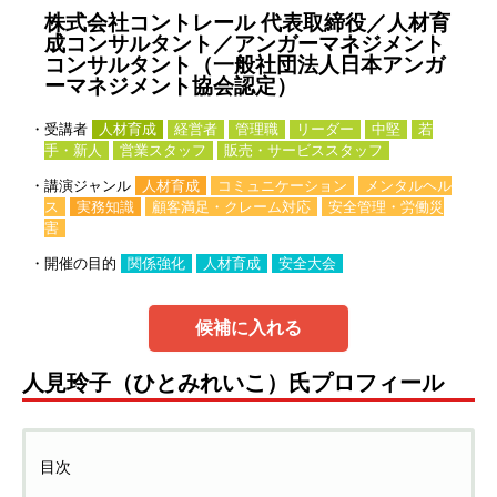
株式会社コントレール 代表取締役／人材育
成コンサルタント／アンガーマネジメント
コンサルタント（一般社団法人日本アンガ
ーマネジメント協会認定）
・受講者
人材育成
経営者
管理職
リーダー
中堅
若
手・新人
営業スタッフ
販売・サービススタッフ
・講演ジャンル
人材育成
コミュニケーション
メンタルヘル
ス
実務知識
顧客満足・クレーム対応
安全管理・労働災
害
・開催の目的
関係強化
人材育成
安全大会
候補に入れる
人見玲子（ひとみれいこ）氏プロフィール
目次