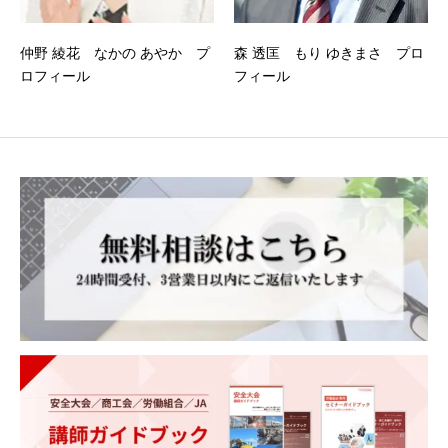
仲野 綾花 なかの あやか プ
森 透匡 もり ゆきまさ プロ
ロフィール
フィール