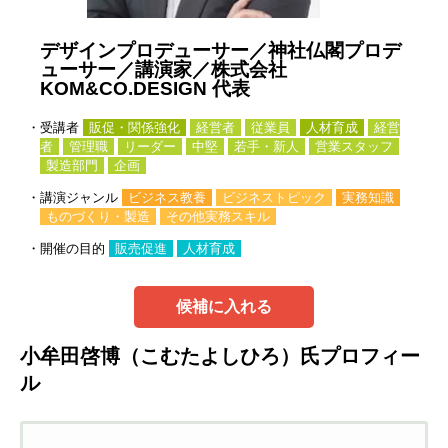
デザインプロデューサー／神社仏閣プロデ
ューサー／講演家／株式会社
KOM&CO.DESIGN 代表
・受講者
販促・関係強化
経営者
従業員
人材育成
経営
者
管理職
リーダー
中堅
若手・新人
営業スタッフ
製造部門
企画
・講演ジャンル
ビジネス教養
ビジネストピック
実務知識
ものづくり・製造
その他実務スキル
・開催の目的
販売促進
人材育成
候補に入れる
小牟田啓博（こむたよしひろ）氏プロフィー
ル