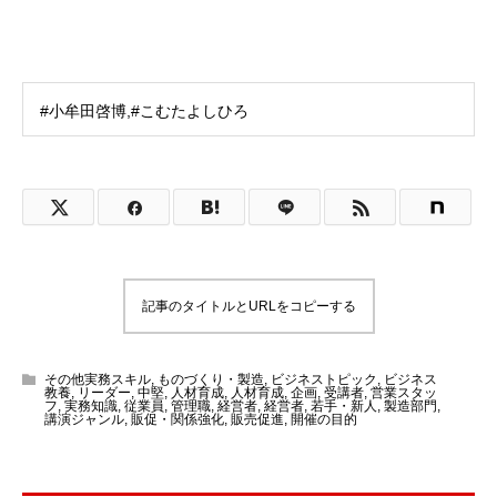
#小牟田啓博,#こむたよしひろ
記事のタイトルとURLをコピーする
その他実務スキル
,
ものづくり・製造
,
ビジネストピック
,
ビジネス
教養
,
リーダー
,
中堅
,
人材育成
,
人材育成
,
企画
,
受講者
,
営業スタッ
フ
,
実務知識
,
従業員
,
管理職
,
経営者
,
経営者
,
若手・新人
,
製造部門
,
講演ジャンル
,
販促・関係強化
,
販売促進
,
開催の目的