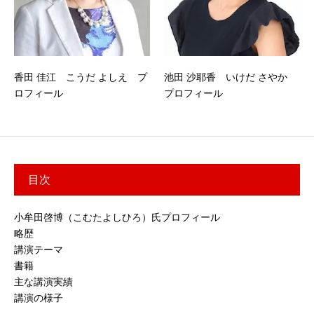
香田 佳江 こうだ よしえ プ
池田 沙耶香 いけだ さやか
ロフィール
プロフィール
目次
小牟田啓博（こむたよしひろ）氏プロフィール
略歴
講演テーマ
書籍
主な講演実績
講演の様子