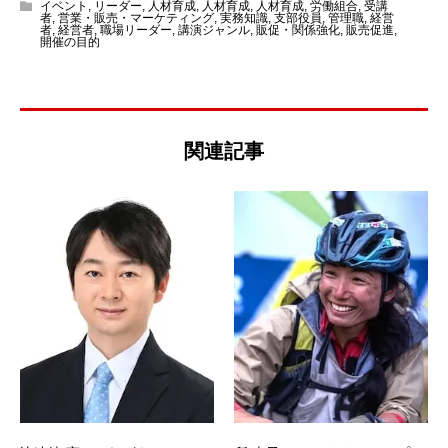
イベント
,
リーダー
,
人材育成
,
人材育成
,
人材育成
,
労働組合
,
受講
者
,
営業・販売・マーケティング
,
実務知識
,
支部役員
,
管理職
,
経営
者
,
経営者
,
職場リーダー
,
講演ジャンル
,
販促・関係強化
,
販売促進
,
開催の目的
関連記事