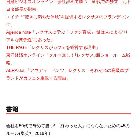
日経ビジネスオンライン「会社辞めて勝つ 50代での独立、元ト
ヨタ部長が指南」
エイチ「“驚きに満ちた体験”を提供するレクサスのブランディン
グ」
Agenda note「レクサスに学ぶ「ファン育成」 鍵は人による“リ
アルな関係性”にあった」
THE PAGE「レクサスがカフェを経営する理由」
東洋経済オンライン「クルマ無し！｢レクサス｣新ショールーム戦
略」
AERA dot.「アウディ、ベンツ、レクサス それぞれの高級車ブ
ランドがカフェを重視する理由」
書籍
会社を50代で辞めて勝つ! 「終わった人」にならないための45の
ルール(集英社 2019年)