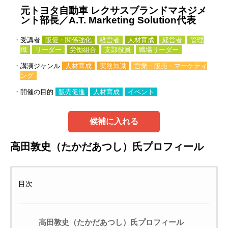
元トヨタ自動車 レクサスブランドマネジメ
ント部長／A.T. Marketing Solution代表
・受講者
販促・関係強化
経営者
人材育成
経営者
管理
職
リーダー
労働組合
支部役員
職場リーダー
・講演ジャンル
人材育成
実務知識
営業・販売・マーケティ
ング
・開催の目的
販売促進
人材育成
イベント
候補に入れる
高田敦史（たかだあつし）氏プロフィール
目次
高田敦史（たかだあつし）氏プロフィール