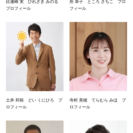
比連崎 実 ひれざき みのる
所 幸子 ところ さちこ プロ
プロフィール
フィール
土井 邦裕 どい くにひろ プ
寺村 美穂 てらむら みほ プ
ロフィール
ロフィール