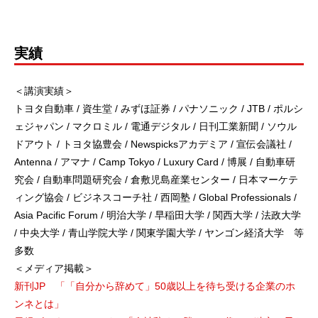
実績
＜講演実績＞
トヨタ自動車 / 資生堂 / みずほ証券 / パナソニック / JTB / ポルシ
ェジャパン / マクロミル / 電通デジタル / 日刊工業新聞 / ソウル
ドアウト / トヨタ協豊会 / Newspicksアカデミア / 宣伝会議社 /
Antenna / アマナ / Camp Tokyo / Luxury Card / 博展 / 自動車研
究会 / 自動車問題研究会 / 倉敷児島産業センター / 日本マーケテ
ィング協会 / ビジネスコーチ社 / 西岡塾 / Global Professionals /
Asia Pacific Forum / 明治大学 / 早稲田大学 / 関西大学 / 法政大学
/ 中央大学 / 青山学院大学 / 関東学園大学 / ヤンゴン経済大学 等
多数
＜メディア掲載＞
新刊JP 「「自分から辞めて」50歳以上を待ち受ける企業のホ
ンネとは」