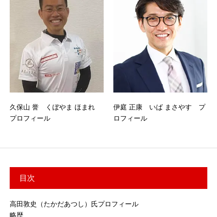
久保山 誉 くぼやま ほまれ
伊庭 正康 いば まさやす プ
プロフィール
ロフィール
目次
高田敦史（たかだあつし）氏プロフィール
略歴