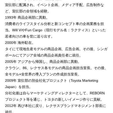
宣伝部に配属され、イベント企画、メディア手配、広告制作な
ど、宣伝部の全領域を経験。
1993年 商品企画部に異動。
消費者のライフスタイル分析と新コンセプト車の企画業務を担
当。Will ViやFun Cargo（現行モデル名：ラクティス）といった
若者向けの車を世に送り出す。
2000年 海外駐在。
タイにて現地生産モデルの商品企画、広告企画。その後、シンガ
ポールにてアジア全域の商品企画責任者に就任。
2005年 アジアから帰国し、商品企画部に異動。
クラウン、86、レクサス各モデルの商品企画担当室長。その後、
全モデル×全世界の導入プランの作成担当室長。
2009年 宣伝部の別会社化プロジェクト（Toyota Marketing
Japan）を担当。
分社化後は自らマーケティングディレクターとして、REBORN
プロジェクト等を通じ、トヨタの新しいイメージ作りに貢献。
2012年 再び本社に戻り、レクサスブランドマネジメント部長に
就任。