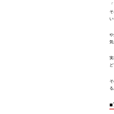
「
そ
い
や
気
実
ど
そ
る