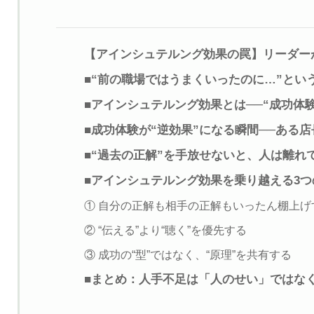
【アインシュテルング効果の罠】リーダー
■“前の職場ではうまくいったのに…”とい
■アインシュテルング効果とは──“成功体
■成功体験が“逆効果”になる瞬間──ある
■“過去の正解”を手放せないと、人は離れ
■アインシュテルング効果を乗り越える3つ
① 自分の正解も相手の正解もいったん棚上げ
② “伝える”より“聴く”を優先する
③ 成功の“型”ではなく、“原理”を共有する
■まとめ：人手不足は「人のせい」ではな