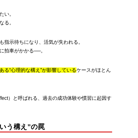
冷たい。
くなる。
ーも指示待ちになり、活気が失われる。
に拍車がかかる──。
ある“心理的な構え”が影響している
ケースがほとん
 Effect）と呼ばれる、過去の成功体験や慣習に起因す
いう構え”の罠