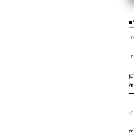
「
「
転
頼
─
そ
か