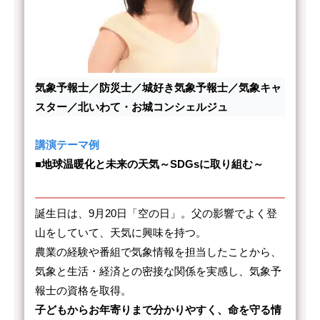
気象予報士／防災士
／
城好き気象予報士／気象キャ
スター／北いわて・お城コンシェルジュ
講演テーマ例
■地球温暖化と未来の天気～SDGsに取り組む～
誕生日は、9月20日「空の日」。父の影響でよく登
山をしていて、天気に興味を持つ。
農業の経験や番組で気象情報を担当したことから、
気象と生活・経済との密接な関係を実感し、気象予
報士の資格を取得。
子どもからお年寄りまで分かりやすく、命を守る情