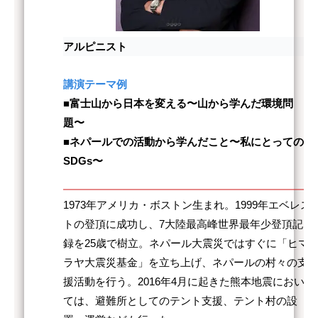
アルピニスト
講演テーマ例
■富士山から日本を変える〜山から学んだ環境問
題〜
■ネパールでの活動から学んだこと〜私にとっての
SDGs〜
1973年アメリカ・ボストン生まれ。1999年エベレス
トの登頂に成功し、7大陸最高峰世界最年少登頂記
録を25歳で樹立。ネパール大震災ではすぐに「ヒマ
ラヤ大震災基金」を立ち上げ、ネパールの村々の支
援活動を行う。2016年4月に起きた熊本地震におい
ては、避難所としてのテント支援、テント村の設