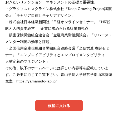
おきたいリテンション・マネジメントの基礎と重要性」
・グラクソスミスクライン株式会社『Keep Growing Project講演
会』「キャリア自律とキャリアデザイン」
・株式会社日本経済新聞社『日経オンラインセミナー』「HR戦
略と人的資本経営 ― 企業に求められる従業員視点」
・損害保険労働組合連合会『金融商業労組懇談会』「リバース・
メンター制度の効果と課題」
・全国信用金庫信用組合労働組合連絡会議『全信労連 春闘セミ
ナー』「エンプロイアビリティとエンプロイメンタビリティ ―
人材定着のマネジメント」
その他、以下のホームページには詳しい内容等を記載していま
す。ご必要に応じてご覧下さい。青山学院大学経営学部山本寛研
究室 https://yamamoto-lab.jp/
候補に入れる