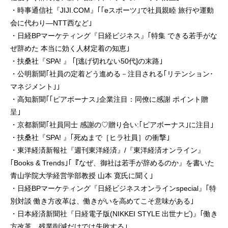
・時事通信社『JIJI.COM』｢｢eスポーツ｣で社員親睦 旅行や運動
会に代わり―NTT西など｣
・日経BPマーケティング『日経ビジネス』｢特集 できる若手がな
ぜ辞めた 本当に効く人材定着の知恵｣
・扶桑社『SPA! 』 ｢[逃げ切れない50代]の末路｣
・公明新聞｢社員の定着どう進める－注目される｢リテンション･
マネジメント｣｣
・高知新聞｢｢ピアボーナス｣企業注目：同僚に感謝 ポイント贈
呈｣
・京都新聞｢社員同士 感謝の♡贈り合い:｢ピアボーナス｣に注目｣
・扶桑社『SPA! 』｢死ぬまで［ヒラ社員］の衝撃｣
・東洋経済新報社『週刊東洋経済』/『東洋経済オンライン』
｢Books & Trends｣｢『なぜ、御社は若手が辞めるのか』を書いた
青山学院大学経営学部教授 山本 寛氏に聞く｣
・日経BPマーケティング『日経ビジネスオンラインspecial』｢特
別対談 働き方改革は、働きがいを高めてこそ意味がある｣
・日本経済新聞社『日経電子版(NIKKEI STYLE 出世ナビ)』｢働き
方改革、残業削減だけでは失敗する｣