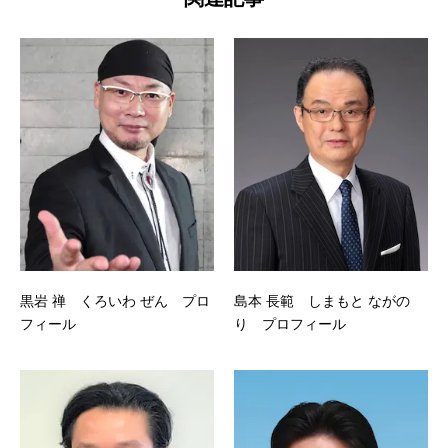
黒岩 禅 くろいわ ぜん プロ
島本 長範 しまもと ながの
フィール
り プロフィール