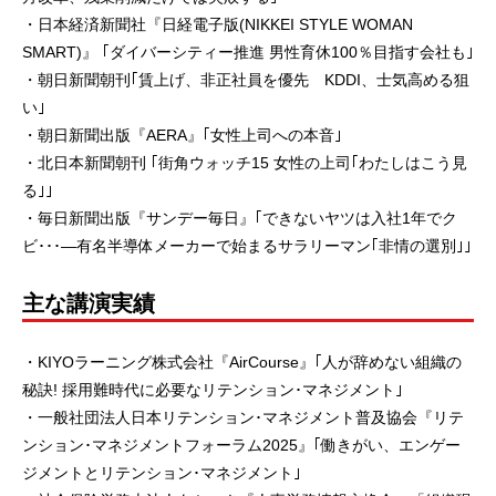
・日本経済新聞社『日経電子版(NIKKEI STYLE WOMAN
SMART)』 ｢ダイバーシティー推進 男性育休100％目指す会社も｣
・朝日新聞朝刊｢賃上げ、非正社員を優先 KDDI、士気高める狙
い｣
・朝日新聞出版『AERA』｢女性上司への本音｣
・北日本新聞朝刊 ｢街角ウォッチ15 女性の上司｢わたしはこう見
る｣｣
・毎日新聞出版『サンデー毎日』｢できないヤツは入社1年でク
ビ･･･―有名半導体メーカーで始まるサラリーマン｢非情の選別｣｣
主な講演実績
・KIYOラーニング株式会社『AirCourse』｢人が辞めない組織の
秘訣! 採用難時代に必要なリテンション･マネジメント｣
・一般社団法人日本リテンション･マネジメント普及協会『リテ
ンション･マネジメントフォーラム2025』｢働きがい、エンゲー
ジメントとリテンション･マネジメント｣