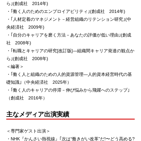
ら｣(創成社 2014年)
・｢働く人のためのエンプロイアビリティ｣(創成社 2014年)
・｢人材定着のマネジメント－経営組織のリテンション研究｣(中
央経済社 2009年)
・｢自分のキャリアを磨く方法－あなたの評価が低い理由｣(創成
社 2008年)
・｢転職とキャリアの研究[改訂版]―組織間キャリア発達の観点か
ら｣(創成社 2008年)
＜編著＞
・｢働く人と組織のための人的資源管理―人的資本経営時代の基
礎知識｣（中央経済社 2025年）
・｢働く人のキャリアの停滞－伸び悩みから飛躍へのステップ｣
（創成社 2016年）
主なメディア出演実績
＜専門家ゲスト出演＞
・NHK『かんさい熱視線』｢次は“働きがい改革”だ!〜どう高める?