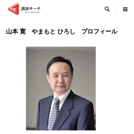

山本 寛 やまもと ひろし プロフィール