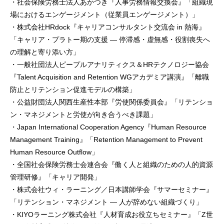
・社会保険労務士法人あかつき『人事労務情報交換会』「組織現
場におけるエンゲージメント（従業員エンゲージメント）」
・株式会社HRdock『キャリアコンサルタント交流会 in 熱海』
「キャリア・プラトー期の支援 ― 停滞感・虚無感・役割喪失へ
の理解と寄り添い方」
・一般社団法人ピープルアナリティクス＆HRテクノロジー協会
『Talent Acquisition and Retention WGアカデミア講演』「離職
防止とリテンション促進モデルの構築」
・公益財団法人関西生産性本部『労使関係委員会』「リテンショ
ン・マネジメントと労使が向き合うべき課題」
・Japan International Cooperation Agency『Human Resource
Management Training』「Retention Management to Prevent
Human Resource Outflow」
・全国社会保険労務士会連合会『働く人と組織のための人的資源
管理研修』「キャリア開発」
・株式会社ウィ・ラーニング／日本講師学会『サマーセミナー』
「リテンション・マネジメント ― 人が辞めない組織づくり」
・KIYOラーニング株式会社『人材育成お役立ちセミナー』「Z世