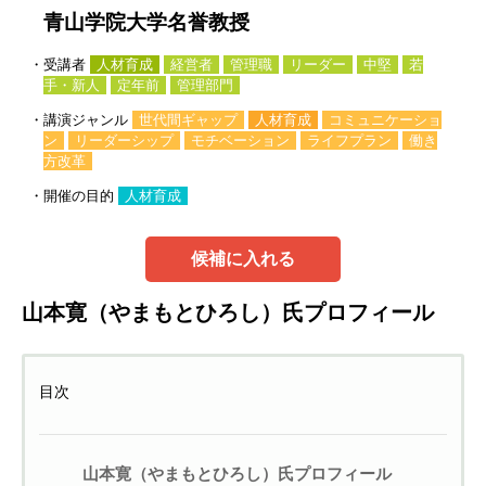
青山学院大学名誉教授
・受講者
人材育成
経営者
管理職
リーダー
中堅
若
手・新人
定年前
管理部門
・講演ジャンル
世代間ギャップ
人材育成
コミュニケーショ
ン
リーダーシップ
モチベーション
ライフプラン
働き
方改革
・開催の目的
人材育成
候補に入れる
山本寛（やまもとひろし）氏プロフィール
目次
山本寛（やまもとひろし）氏プロフィール