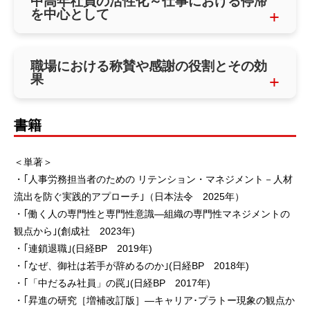
中高年社員の活性化～仕事における停滞
を中心として
職場における称賛や感謝の役割とその効
果
書籍
＜単著＞
・｢人事労務担当者のための リテンション・マネジメント－人材
流出を防ぐ実践的アプローチ｣（日本法令 2025年）
・｢働く人の専門性と専門性意識―組織の専門性マネジメントの
観点から｣(創成社 2023年)
・｢連鎖退職｣(日経BP 2019年)
・｢なぜ、御社は若手が辞めるのか｣(日経BP 2018年)
・｢「中だるみ社員」の罠｣(日経BP 2017年)
・｢昇進の研究［増補改訂版］―キャリア･プラトー現象の観点か