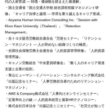
代の人材育成 ― 特徴・価値観を踏まえた最適解」
・国土交通省『国土交通大学校 総合課程初級マネジメント研
修』「キャリア自律と越境 ― 停滞を乗り越えるキャリア形成」
・Aoyama Human Innovation Consulting Inc.『Session with
Khon Kaen University（Thailand）』「Retention
Management」
・全トヨタ販売労働組合連合会『労使セミナー』「リテンショ
ン・マネジメント ― 人が辞めない組織づくりの極意」
・全国社会保険労務士会連合会『人的資源管理研修』「人的資源
管理序論」
・キャノン労働組合『中央委員研修会』「働く人のキャリア発達
支援と企業の役割」
・青山ヒューマン・イノベーション・コンサルティング株式会社
『出版記念セミナー』「人事労務担当者のためのリテンション・
マネジメント」
・AME & Company株式会社『人事向けオンラインセミナー』
「定着率向上の鍵 ― 人的資本経営と最新HRテクノロジー」
・株式会社日本法令『出版記念ミニセミナー』「社労士が知って