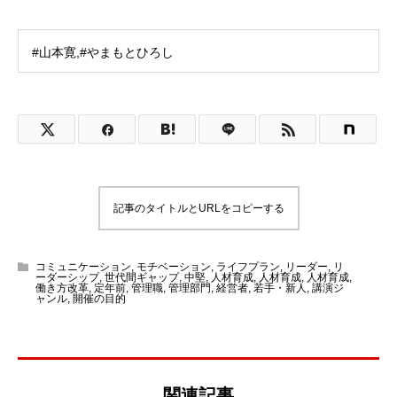
#山本寛,#やまもとひろし
記事のタイトルとURLをコピーする
コミュニケーション
,
モチベーション
,
ライフプラン
,
リーダー
,
リ
ーダーシップ
,
世代間ギャップ
,
中堅
,
人材育成
,
人材育成
,
人材育成
,
働き方改革
,
定年前
,
管理職
,
管理部門
,
経営者
,
若手・新人
,
講演ジ
ャンル
,
開催の目的
関連記事