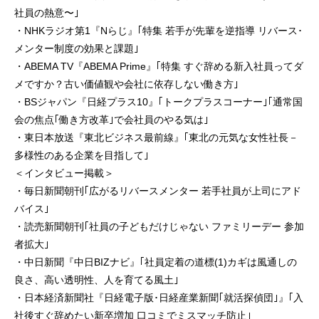
社員の熱意〜｣
・NHKラジオ第1『Nらじ』｢特集 若手が先輩を逆指導 リバース･
メンター制度の効果と課題｣
・ABEMA TV『ABEMA Prime』｢特集 すぐ辞める新入社員ってダ
メですか？古い価値観や会社に依存しない働き方｣
・BSジャパン『日経プラス10』｢トークプラスコーナー｣｢通常国
会の焦点｢働き方改革｣で会社員のやる気は｣
・東日本放送『東北ビジネス最前線』｢東北の元気な女性社長－
多様性のある企業を目指して｣
＜インタビュー掲載＞
・毎日新聞朝刊｢広がるリバースメンター 若手社員が上司にアド
バイス｣
・読売新聞朝刊｢社員の子どもだけじゃない ファミリーデー 参加
者拡大｣
・中日新聞『中日BIZナビ』｢社員定着の道標(1)カギは風通しの
良さ、高い透明性、人を育てる風土｣
・日本経済新聞社『日経電子版･日経産業新聞｢就活探偵団｣』｢入
社後すぐ辞めたい新卒増加 口コミでミスマッチ防止｣