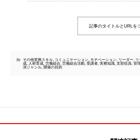
記事のタイトルとURLを
その他実務スキル
,
コミュニケーション
,
モチベーション
,
リーダー
,
リ
成
,
人材育成
,
労働組合
,
労働組合活動
,
受講者
,
実務知識
,
支部役員
,
管
演ジャンル
,
開催の目的