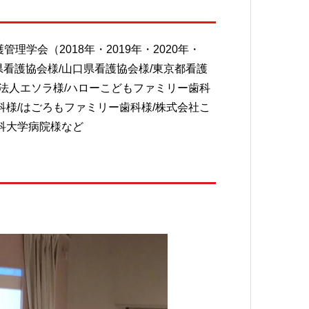
理学会（2018年・2019年・2020年・
岩手県看護協会様/山口県看護協会様/東京都看護
動法人エソラ様/ハローこどもファミリー歯科
科様/はごろもファミリー歯科様/株式会社こ
科大学病院様など