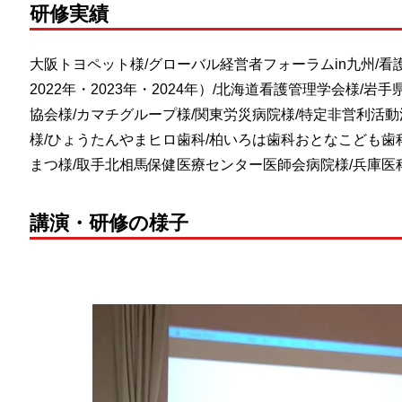
研修実績
大阪トヨペット様/グローバル経営者フォーラムin九州/看護管
2022年・2023年・2024年）/北海道看護管理学会様/
協会様/カマチグループ様/関東労災病院様/特定非営利活
様/ひょうたんやまヒロ歯科/柏いろは歯科おとなこども歯
まつ様/取手北相馬保健医療センター医師会病院様/兵庫医
講演・研修の様子