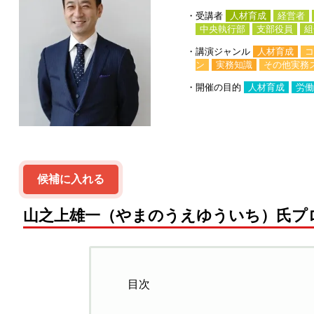
・受講者
人材育成
経営者
中央執行部
支部役員
組
・講演ジャンル
人材育成
コ
ン
実務知識
その他実務
・開催の目的
人材育成
労働
候補に入れる
山之上雄一（やまのうえゆういち）氏プ
目次