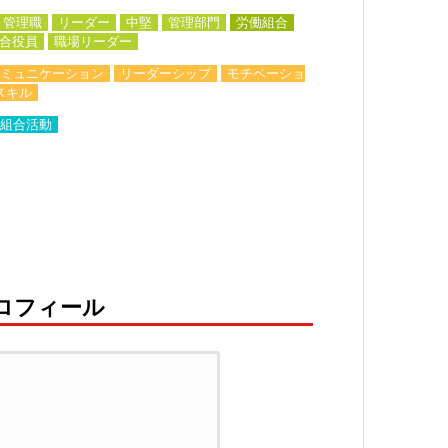
管理職
リーダー
中堅
管理部門
労働組合
合役員
職場リーダー
ミュニケーション
リーダーシップ
モチベーショ
スキル
組合活動
ロフィール