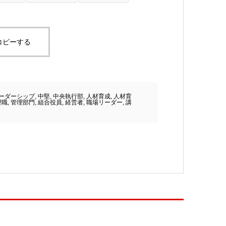
コピーする
ーダーシップ
,
中堅
,
中央執行部
,
人材育成
,
人材育
理職
,
管理部門
,
組合役員
,
経営者
,
職場リーダー
,
講