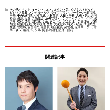
その他イベント
,
イベント
,
コンサルタント業
,
ビジネストピック
,
ビジネス教養
,
メンタルヘルス
,
ライフプラン
,
リーダー
,
一般市民
,
中堅
,
中央執行部
,
人材育成
,
人材育成
,
人権・平和
,
人権・男女共同
参画
,
健康
,
児童
,
労働組合
,
危機管理・コンプライアンス・CSR
,
受
講者
,
啓発
,
啓発
,
国際化
,
学生
,
安全大会
,
安全管理・労働災害
,
実務
知識
,
従業員全般
,
支部役員
,
教育
,
文化教養
,
時局・経済
,
環境問題
,
生徒
,
管理職
,
管理部門
,
組合員
,
組合役員
,
経営者
,
職場リーダー
,
若
手・新人
,
講演ジャンル
,
開催の目的
,
防災・防犯
関連記事