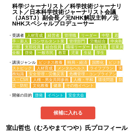
科学ジャーナリスト／科学技術ジャーナリ
スト／日本科学技術ジャーナリスト会議
（JASTJ）副会長／元NHK解説主幹／元
NHKスペシャルプロデューサー
・受講者
人材育成
経営者
管理職
リーダー
中堅
若
手・新人
コンサルタント業
管理部門
労働組合
中央執
行部
支部役員
組合役員
職場リーダー
組合員
従業員
全般
啓発
一般市民
教育
児童
生徒
学生
・講演ジャンル
ビジネス教養
時局・経済
国際化
ビジネ
ストピック
人材育成
メンタルヘルス
ライフプラン
実
務知識
安全管理・労働災害
危機管理・コンプライアン
ス・CSR
人権・男女共同参画
人権・平和
環境問題
防
災・防犯
文化教養
健康
その他イベント
・開催の目的
啓発
イベント
安全大会
候補に入れる
室山哲也（むろやまてつや）氏プロフィール