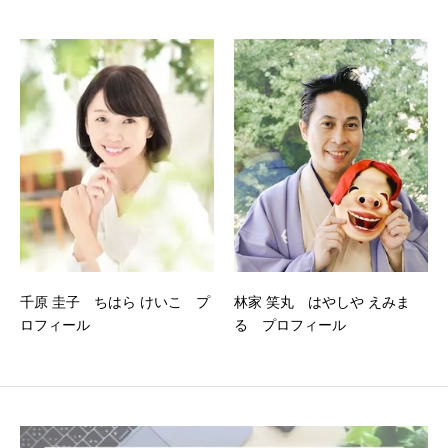
千原 圭子 ちはら けいこ プ
林家 笑丸 はやしや えみま
ロフィール
る プロフィール