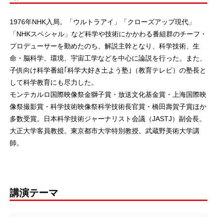
1976年NHK入局。「ウルトラアイ」「クローズアップ現代」
「NHKスペシャル」など科学や技術にかかわる番組群のチーフ・
プロデューサーを勤めたのち、解説主幹となり、科学技術、生
命・脳科学、環境、宇宙工学などを中心に論説を行った。また、
子供向け科学番組｢科学大好き土よう塾｣（教育テレビ）の塾長と
して科学教育にも尽力した。
モンテカルロ国際映像祭金獅子賞・放送文化基金賞・上海国際映
像祭撮影賞・科学技術映像祭科学技術長官賞・橋田壽賀子賞ほか
多数受賞。日本科学技術ジャーナリスト会議（JASTJ）副会長。
大正大学客員教授。東京都市大学特別教授。武蔵野美術大学講
師。
講演テーマ