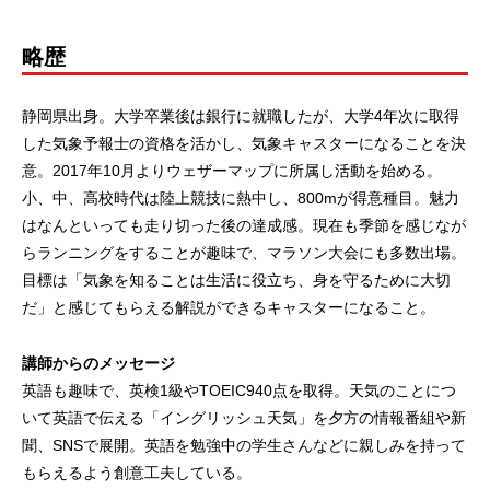
略歴
静岡県出身。大学卒業後は銀行に就職したが、大学4年次に取得
した気象予報士の資格を活かし、気象キャスターになることを決
意。2017年10月よりウェザーマップに所属し活動を始める。
小、中、高校時代は陸上競技に熱中し、800mが得意種目。魅力
はなんといっても走り切った後の達成感。現在も季節を感じなが
らランニングをすることが趣味で、マラソン大会にも多数出場。
目標は「気象を知ることは生活に役立ち、身を守るために大切
だ」と感じてもらえる解説ができるキャスターになること。
講師からのメッセージ
英語も趣味で、英検1級やTOEIC940点を取得。天気のことにつ
いて英語で伝える「イングリッシュ天気」を夕方の情報番組や新
聞、SNSで展開。英語を勉強中の学生さんなどに親しみを持って
もらえるよう創意工夫している。