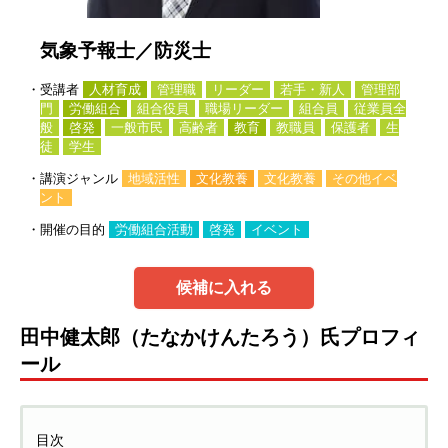
気象予報士／防災士
・受講者
人材育成
管理職
リーダー
若手・新人
管理部
門
労働組合
組合役員
職場リーダー
組合員
従業員全
般
啓発
一般市民
高齢者
教育
教職員
保護者
生
徒
学生
・講演ジャンル
地域活性
文化教養
文化教養
その他イベ
ント
・開催の目的
労働組合活動
啓発
イベント
候補に入れる
田中健太郎（たなかけんたろう）氏プロフィ
ール
目次