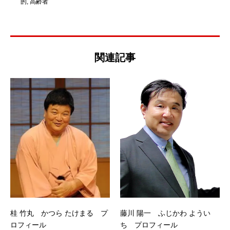
的
,
高齢者
関連記事
桂 竹丸 かつら たけまる プ
藤川 陽一 ふじかわ ようい
ロフィール
ち プロフィール