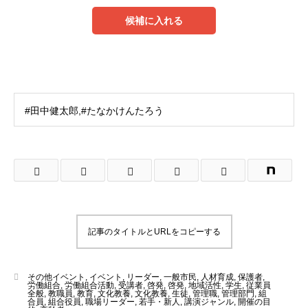
候補に入れる
#田中健太郎,#たなかけんたろう
記事のタイトルとURLをコピーする
その他イベント
,
イベント
,
リーダー
,
一般市民
,
人材育成
,
保護者
,
労働組合
,
労働組合活動
,
受講者
,
啓発
,
啓発
,
地域活性
,
学生
,
従業員
全般
,
教職員
,
教育
,
文化教養
,
文化教養
,
生徒
,
管理職
,
管理部門
,
組
合員
,
組合役員
,
職場リーダー
,
若手・新人
,
講演ジャンル
,
開催の目