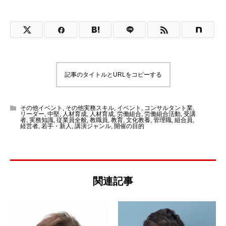
記事のタイトルとURLをコピーする
その他イベント
,
その他実務スキル
,
イベント
,
コンサルタント業
,
リーダー
,
中堅
,
人材育成
,
人材育成
,
労働組合
,
労働組合活動
,
受講
者
,
実務知識
,
従業員全般
,
教職員
,
教育
,
文化教養
,
管理職
,
組合員
,
経営者
,
若手・新人
,
講演ジャンル
,
開催の目的
関連記事