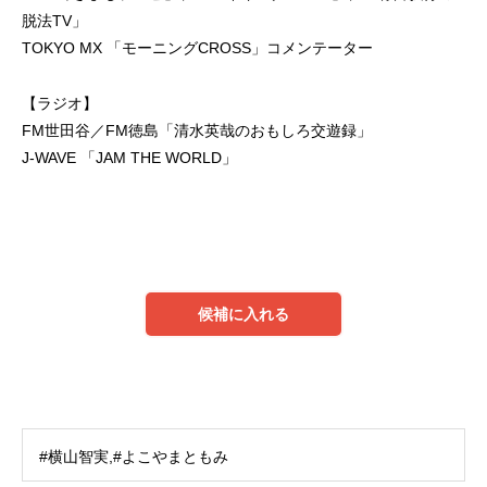
脱法TV」
TOKYO MX 「モーニングCROSS」コメンテーター
【ラジオ】
FM世田谷／FM徳島「清水英哉のおもしろ交遊録」
J-WAVE 「JAM THE WORLD」
候補に入れる
#横山智実,#よこやまともみ