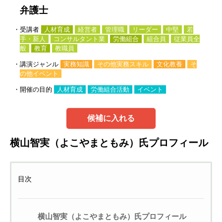
弁護士
・受講者
人材育成
経営者
管理職
リーダー
中堅
若
手・新人
コンサルタント業
労働組合
組合員
従業員全
般
教育
教職員
・講演ジャンル
実務知識
その他実務スキル
文化教養
そ
の他イベント
・開催の目的
人材育成
労働組合活動
イベント
候補に入れる
横山智実（よこやまともみ）氏プロフィール
目次
横山智実（よこやまともみ）氏プロフィール