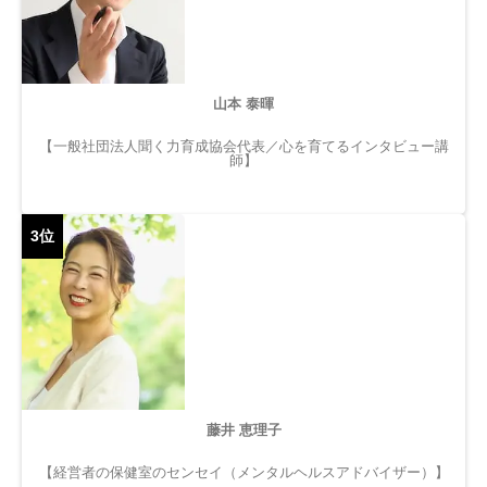
山本 泰暉
【一般社団法人聞く力育成協会代表／心を育てるインタビュー講
師】
3位
藤井 恵理子
【経営者の保健室のセンセイ（メンタルヘルスアドバイザー）】