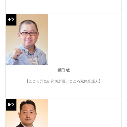
4位
鎌田 敏
【こころ元気研究所所長／こころ元気配達人】
5位