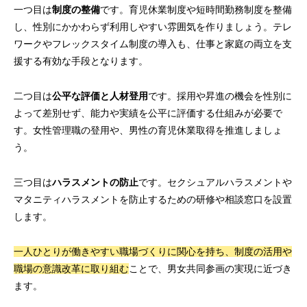
一つ目は
制度の整備
です。育児休業制度や短時間勤務制度を整備
し、性別にかかわらず利用しやすい雰囲気を作りましょう。テレ
ワークやフレックスタイム制度の導入も、仕事と家庭の両立を支
援する有効な手段となります。
二つ目は
公平な評価と人材登用
です。採用や昇進の機会を性別に
よって差別せず、能力や実績を公平に評価する仕組みが必要で
す。女性管理職の登用や、男性の育児休業取得を推進しましょ
う。
三つ目は
ハラスメントの防止
です。セクシュアルハラスメントや
マタニティハラスメントを防止するための研修や相談窓口を設置
します。
一人ひとりが働きやすい職場づくりに関心を持ち、制度の活用や
職場の意識改革に取り組む
ことで、男女共同参画の実現に近づき
ます。