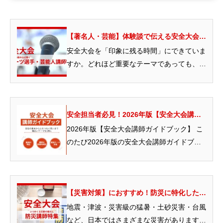
【著名人・芸能】体験談で伝える安全大会講
師特集
安全大会を「印象に残る時間」にできていま
すか。どれほど重要なテーマであっても、参
加者の心に届かなけれ...
安全担当者必見！2026年版【安全大会講師
ガイドブック】｜無料送付受付中
2026年版【安全大会講師ガイドブック】 こ
のたび2026年版の安全大会講師ガイドブッ
クが完成が完成...
【災害対策】におすすめ！防災に特化した講
師特集
地震・津波・災害級の猛暑・土砂災害・台風
など、日本ではさまざまな災害がありますよ