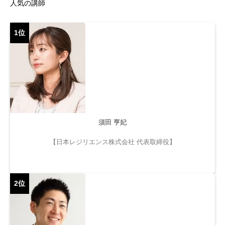
人気の講師
1位
須田 亨妃
【日本レジリエンス株式会社 代表取締役】
2位