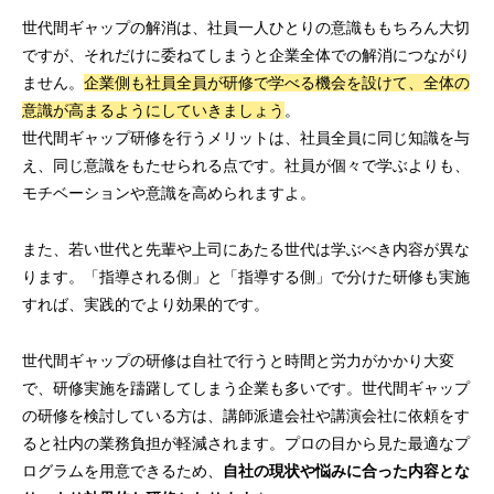
世代間ギャップの解消は、社員一人ひとりの意識ももちろん大切
ですが、それだけに委ねてしまうと企業全体での解消につながり
ません。
企業側も社員全員が研修で学べる機会を設けて、全体の
意識が高まるようにしていきましょう
。
世代間ギャップ研修を行うメリットは、社員全員に同じ知識を与
え、同じ意識をもたせられる点です。社員が個々で学ぶよりも、
モチベーションや意識を高められますよ。
また、若い世代と先輩や上司にあたる世代は学ぶべき内容が異な
ります。「指導される側」と「指導する側」で分けた研修も実施
すれば、実践的でより効果的です。
世代間ギャップの研修は自社で行うと時間と労力がかかり大変
で、研修実施を躊躇してしまう企業も多いです。世代間ギャップ
の研修を検討している方は、講師派遣会社や講演会社に依頼をす
ると社内の業務負担が軽減されます。プロの目から見た最適なプ
ログラムを用意できるため、
自社の現状や悩みに合った内容とな